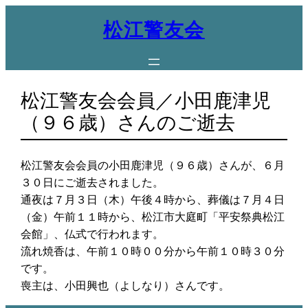
内
松江警友会
容
を
ス
キ
松江警友会会員／小田鹿津児
ッ
プ
（９６歳）さんのご逝去
松江警友会会員の小田鹿津児（９６歳）さんが、６月
３０日にご逝去されました。
通夜は７月３日（木）午後４時から、葬儀は７月４日
（金）午前１１時から、松江市大庭町「平安祭典松江
会館」、仏式で行われます。
流れ焼香は、午前１０時００分から午前１０時３０分
です。
喪主は、小田興也（よしなり）さんです。