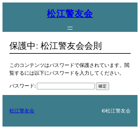
内
松江警友会
容
を
ス
キ
保護中: 松江警友会会則
ッ
プ
このコンテンツはパスワードで保護されています。閲
覧するには以下にパスワードを入力してください。
パスワード:
松江警友会
©松江警友会